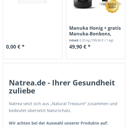
Manuka Honig + gratis
Manuka-Bonbons,
MGO 400+,...
Inhalt
0.25 kg
(
199,60 €
/ 1 kg)
0,00 € *
49,90 € *
Zum Produkt
Zum Produkt
Natrea.de - Ihrer Gesundheit
zuliebe
Natrea setzt sich aus „Natural Treasure“ zusammen und
bedeutet übersetzt Naturschatz.
Wir achten bei der Auswahl unserer Produkte auf: