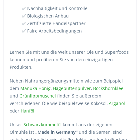
✅ Nachhaltigkeit und Kontrolle
✅ Biologischen Anbau
✅ Zertifizierte Handelspartner
✅ Faire Arbeitsbedingungen
Lernen Sie mit uns die Welt unserer Öle und Superfoods
kennen und profitieren Sie von den einzigartigen
Produkten.
Neben Nahrungergänzungsmitteln wie zum Beipspiel
dem
Manuka Honig
,
Hagebuttenpulver
,
Bockshornklee
und
Grünlippmuschel
finden Sie außerdem
verschiedenen Öle wie beispielsweise Kokosöl,
Arganöl
oder
Hanföl
.
Unser
Schwarzkümmelöl
kommt aus der eigenen
Ölmühle ist
„Made in Germany“
und die Samen, sind
selbstverständlich, wie alle Produkte, aus kontrolliertem