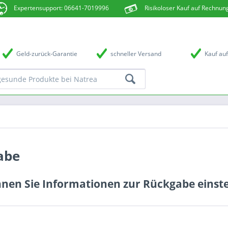
Expertensupport: 06641-7019996
Risikoloser Kauf auf Rechnun
Geld-zurück-Garantie
schneller Versand
Kauf au
abe
nen Sie Informationen zur Rückgabe einstel