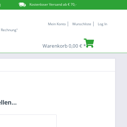
g
Kostenloser Versand ab € 70,-
Mein Konto
Wunschliste
Log In
f Rechnung¹
Warenkorb
0,00 € *
len...